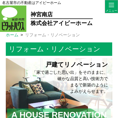
名古屋市の不動産はアイビーホーム
名古屋市の不動産はアイビーホーム
神宮南店
神宮南店
株式会社アイビーホーム
株式会社アイビーホーム
ホーム
リフォーム・リノベーション
HOME
リフォーム・リノベーション
売
り
戸建てリノベーション
た
い
「家で過ごした思い出」をそのままに、
確かな品質と高い技術力で
買
まるで新築のように
い
よみがえらせます。
た
い
A HOUSE RENOVATION
借