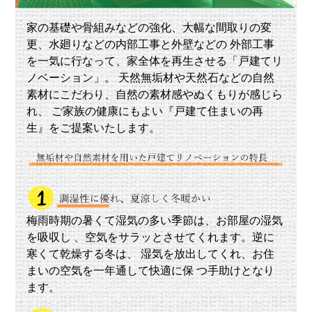
り
た
家の基礎や骨組みなどの強化、大幅な間取りの変
い
更、水廻りなどの内部工事と外壁などの 外部工事
を一気に行なって、家全体を再生させる「戸建てリ
貸
ノベーション」。 天然無垢材や天然石などの自然
し
素材にこだわり、自然の素材感やぬくもりが感じら
た
れ、 ご家族の健康にもよい『戸建て住まいの再
い
生』をご提案いたします。
ス
タ
ッ
フ
梅雨時期の暑くて湿気の多い季節は、お部屋の湿気
紹
を吸収し 、空気をサラッとさせてくれます。逆に
介
寒くて乾燥する冬は、 湿気を放出してくれ、お住
まいの空気を一年通して快適に保 つ手助けとなり
ス
ます。
タ
ッ